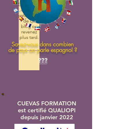
Découvrez
d'autres
catégories
de ce
blog ou
revenez
plus tard.
Savez-vous dans combien
de pays on parle espagnol ?
???
CUEVAS FORMATION
est certifié QUALIOPI
depuis janvier 2022